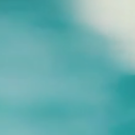
C
R
L