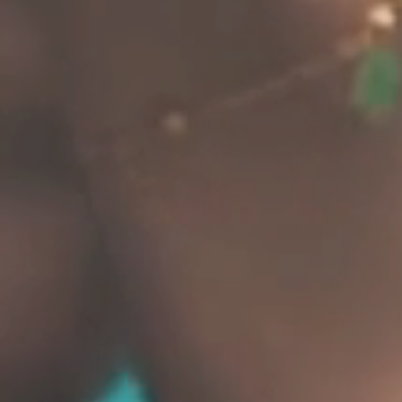
SNEL ANTWOORD
OP JE VRAAG MET