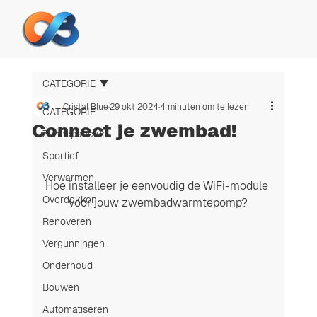
CATEGORIE
Cristal Blue
29 okt 2024
4 minuten om te lezen
CATEGORIE
Connect je zwembad!
Zonnepanelen
Sportief
Verwarmen
Hoe installeer je eenvoudig de WiFi-module 
Overdekken
voor jouw zwembadwarmtepomp?
Renoveren
Vergunningen
Onderhoud
Bouwen
Automatiseren