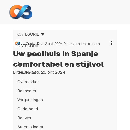
CATEGORIE
Cristal Blue
2 okt 2024
2 minuten om te lezen
CATEGORIE
Uw poolhuis in Spanje
Zonnepanelen
comfortabel en stijlvol
Sportief
Bijgewerkt op:
25 okt 2024
Verwarmen
Overdekken
Renoveren
Vergunningen
Onderhoud
Bouwen
Automatiseren