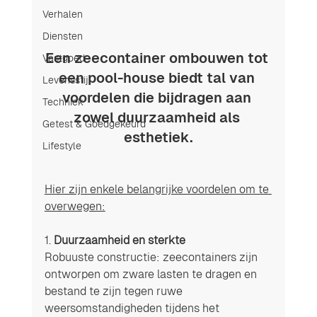
Verhalen
Diensten
Een zeecontainer ombouwen tot 
Vastgoed
een pool-house biedt tal van 
Levensstijl
voordelen die bijdragen aan 
Techniek
zowel duurzaamheid als 
Getest & Goedgekeurd
esthetiek.
Lifestyle
Hier zijn enkele belangrijke voordelen om te 
overwegen:
1. 
Duurzaamheid en sterkte
Robuuste constructie: zeecontainers zijn 
ontworpen om zware lasten te dragen en 
bestand te zijn tegen ruwe 
weersomstandigheden tijdens het 