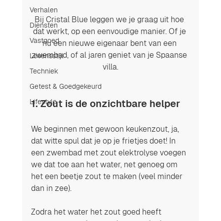
Verhalen
Bij Cristal Blue leggen we je graag uit hoe 
Diensten
dat werkt, op een eenvoudige manier. Of je 
Vastgoed
nu een nieuwe eigenaar bent van een 
zwembad, of al jaren geniet van je Spaanse 
Levensstijl
villa.
Techniek
Getest & Goedgekeurd
Lifestyle
1. Zout is de onzichtbare helper
We beginnen met gewoon keukenzout, ja, 
dat witte spul dat je op je frietjes doet! In 
een zwembad met zout elektrolyse voegen 
we dat toe aan het water, net genoeg om 
het een beetje zout te maken (veel minder 
dan in zee).
Zodra het water het zout goed heeft 