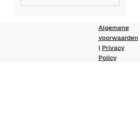
Voor- en nadelen van zoutwater
zwembaden
Algemene
voorwaarden
|
Privacy
Policy