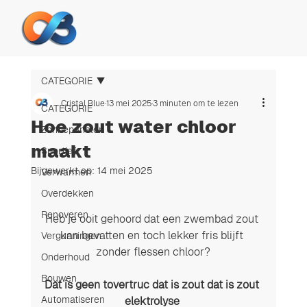
CATEGORIE
Cristal Blue
13 mei 2025
3 minuten om te lezen
CATEGORIE
Hoe zout water chloor
Zonnepanelen
maakt
Sportief
Bijgewerkt op:
14 mei 2025
Verwarmen
Overdekken
Renoveren
Heb je ooit gehoord dat een zwembad zout 
kan bevatten en toch lekker fris blijft 
Vergunningen
zonder flessen chloor?
Onderhoud
Bouwen
Dat is geen tovertruc dat is zout dat is zout 
Automatiseren
elektrolyse 