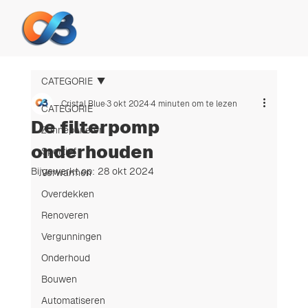
CATEGORIE
Cristal Blue
3 okt 2024
4 minuten om te lezen
CATEGORIE
De filterpomp
Zonnepanelen
onderhouden
Sportief
Bijgewerkt op:
28 okt 2024
Verwarmen
Overdekken
Renoveren
Vergunningen
Onderhoud
Bouwen
Automatiseren