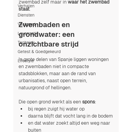
zwembad zelf maar in 
waar het zwembad 
Verhalen
staat
.
Diensten
Zwembaden en 
Vastgoed
grondwater: een 
Levensstijl
Techniek
onzichtbare strijd
Getest & Goedgekeurd
In grote delen van Spanje liggen woningen 
Lifestyle
en zwembaden niet in compacte 
stadsblokken, maar aan de rand van 
urbanisaties, naast open terrein, 
natuurgrond of hellingen.
Die open grond werkt als een 
spons
:
bij regen zuigt hij water op
daarna blijft dat vocht lang in de bodem
en dat water zoekt altijd een weg naar 
buiten