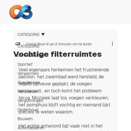
CATEGORIE
Cristal Blue
14 jan
2 minuten om te lezen
CATEGORIE
Vochtige filterruimtes
Zonnepanelen
Sportief
Veel eigenaars herkennen het frustrerende 
Verwarmen
patroon: het zwembad werd hersteld, de 
Overdekken
tegels opnieuw geplakt, de voegen 
vernieuwd… en toch komt het probleem 
Renoveren
terug. Mozaïek laat los, voegen verkleuren, 
Vergunningen
het pomphuis blijft vochtig en niemand lijkt 
Onderhoud
precies te weten waarom.
Bouwen
Het echte antwoord ligt vaak niet in het 
Automatiseren