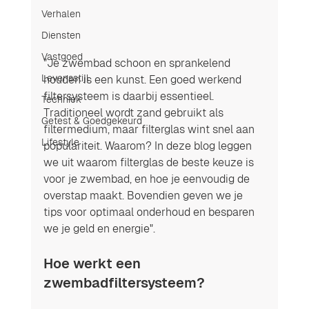
Verhalen
Diensten
Vastgoed
"Je zwembad schoon en sprankelend 
Levensstijl
houden is een kunst. Een goed werkend 
filtersysteem is daarbij essentieel. 
Techniek
Traditioneel wordt zand gebruikt als 
Getest & Goedgekeurd
filtermedium, maar filterglas wint snel aan 
Lifestyle
populariteit. Waarom? In deze blog leggen 
we uit waarom filterglas de beste keuze is 
voor je zwembad, en hoe je eenvoudig de 
overstap maakt. Bovendien geven we je 
tips voor optimaal onderhoud en besparen 
we je geld en energie".
Hoe werkt een 
zwembadfiltersysteem?