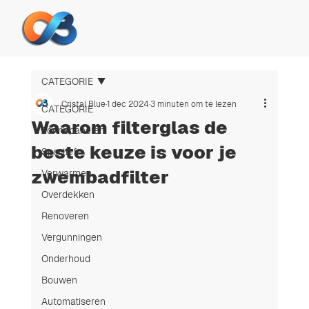
CATEGORIE
Cristal Blue
1 dec 2024
3 minuten om te lezen
CATEGORIE
Waarom filterglas de
Zonnepanelen
beste keuze is voor je
Sportief
zwembadfilter
Verwarmen
Overdekken
Renoveren
Vergunningen
Onderhoud
Bouwen
Automatiseren