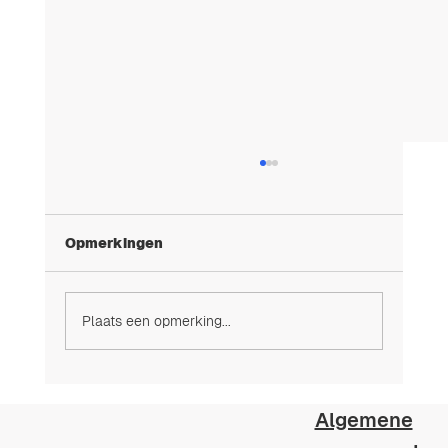
Opmerkingen
Plaats een opmerking...
Expat PoolCare: professionele
zwembad­zorg voor internationale
Algemene
eigenaars in Spanje