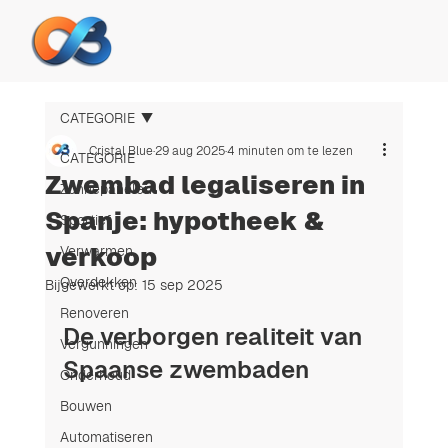
CATEGORIE
Cristal Blue
29 aug 2025
4 minuten om te lezen
CATEGORIE
Zwembad legaliseren in
Zonnepanelen
Spanje: hypotheek &
Sportief
verkoop
Verwarmen
Overdekken
Bijgewerkt op:
15 sep 2025
Renoveren
De verborgen realiteit van 
Vergunningen
Spaanse zwembaden
Onderhoud
Bouwen
Automatiseren