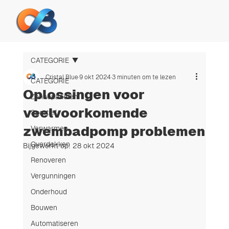
CATEGORIE
Cristal Blue
9 okt 2024
3 minuten om te lezen
CATEGORIE
Oplossingen voor
Zonnepanelen
veelvoorkomende
Sportief
zwembadpomp problemen
Verwarmen
Overdekken
Bijgewerkt op:
28 okt 2024
Renoveren
Vergunningen
Onderhoud
Bouwen
Automatiseren