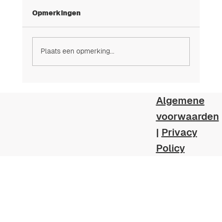
Opmerkingen
Plaats een opmerking...
Algemene
voorwaarden
Uw poolhuis in Spanje comfortabel en
|
Privacy
stijlvol
Policy