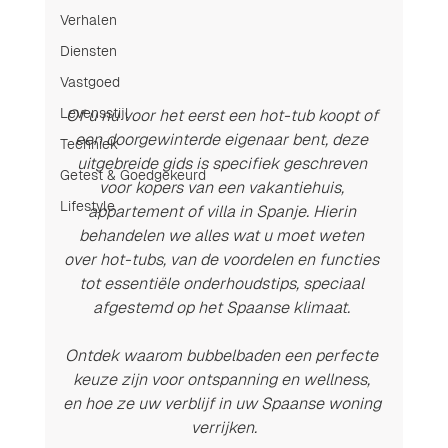
Verhalen
Diensten
Vastgoed
Levensstijl
Of u nu voor het eerst een hot-tub koopt of 
een doorgewinterde eigenaar bent, deze 
Techniek
uitgebreide gids is specifiek geschreven 
Getest & Goedgekeurd
voor kopers van een vakantiehuis, 
Lifestyle
appartement of villa in Spanje. Hierin 
behandelen we alles wat u moet weten 
over hot-tubs, van de voordelen en functies 
tot essentiële onderhoudstips, speciaal 
afgestemd op het Spaanse klimaat. 
Ontdek waarom bubbelbaden een perfecte 
keuze zijn voor ontspanning en wellness, 
en hoe ze uw verblijf in uw Spaanse woning 
verrijken.