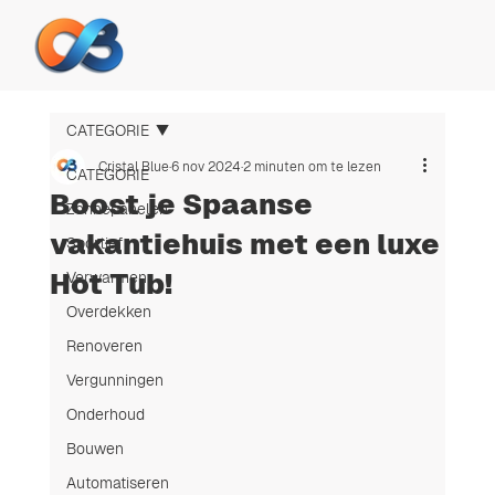
CATEGORIE
Cristal Blue
6 nov 2024
2 minuten om te lezen
CATEGORIE
Boost je Spaanse
Zonnepanelen
vakantiehuis met een luxe
Sportief
Hot Tub!
Verwarmen
Overdekken
Renoveren
Vergunningen
Onderhoud
Bouwen
Automatiseren