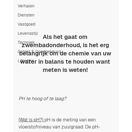
Verhalen
Diensten
Vastgoed
Levensstijl
Als het gaat om 
Techniek
zwembadonderhoud, is het erg 
Getest & Goedgekeurd
belangrijk om de chemie van uw 
Lifestyle
water in balans te houden want 
meten is weten! 
PH te hoog of te laag?
(Wat is pH?) 
pH is de meting van een 
vloeistofniveau van zuurgraad. De pH-