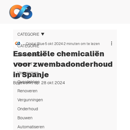
CATEGORIE
Cristal Blue
5 okt 2024
2 minuten om te lezen
CATEGORIE
Essentiële chemicaliën
Zonnepanelen
voor zwembadonderhoud
Sportief
in Spanje
Verwarmen
Overdekken
Bijgewerkt op:
28 okt 2024
Renoveren
Vergunningen
Onderhoud
Bouwen
Automatiseren