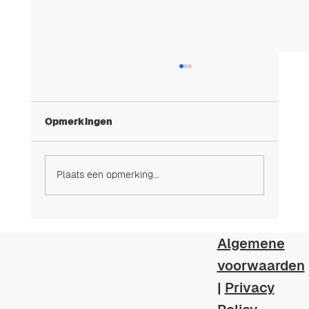
Opmerkingen
Plaats een opmerking...
Expat PoolCare: professionele
zwembad­zorg voor internationale
Algemene
eigenaars in Spanje
voorwaarden
|
Privacy