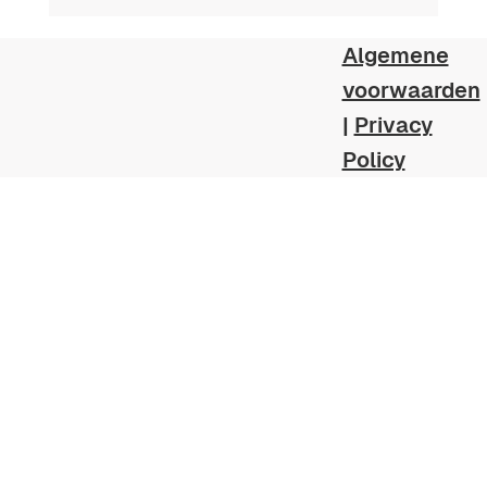
Expat PoolCare: professionele
zwembad­zorg voor internationale
Algemene
eigenaars in Spanje
voorwaarden
|
Privacy
Policy