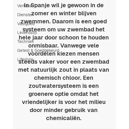
In Spanje wil je gewoon in de 
Verhalen
zomer en winter blijven 
Diensten
zwemmen. Daarom is een goed 
Vastgoed
systeem om uw zwembad het 
Levensstijl
hele jaar door schoon te houden 
Techniek
onmisbaar. Vanwege vele 
Getest & Goedgekeurd
voordelen kiezen mensen 
Lifestyle
steeds vaker voor een zwembad 
met natuurlijk zout in plaats van 
chemisch chloor. Een 
zoutwatersysteem is een 
groenere optie omdat het 
vriendelijker is voor het milieu 
door minder gebruik van 
chemicaliën. 