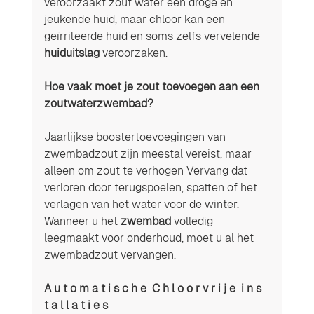
veroorzaakt zout water een droge en 
jeukende huid, maar chloor kan een 
geïrriteerde huid en soms zelfs vervelende 
huiduitslag
 veroorzaken. 
Hoe vaak moet je zout toevoegen aan een 
zoutwaterzwembad? 
Jaarlijkse boostertoevoegingen van 
zwembadzout zijn meestal vereist, maar 
alleen om zout te verhogen Vervang dat 
verloren door terugspoelen, spatten of het 
verlagen van het water voor de winter. 
Wanneer u het 
zwembad
 volledig 
leegmaakt voor onderhoud, moet u al het 
zwembadzout vervangen. 
A u t o m a t i s c h e  C h l o o r v r i j e  i n s 
t a l l a t i e s